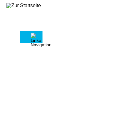
Pressemitteilungen
09.07.2026
Mietrechtspaket II setzt falsches Signal
für den Wohnungsmarkt
Wer Vermietung erschwert, verschärft den
Wohnungsmangel
25.06.2026
BauGB-Novelle: Haus & Grund warnt