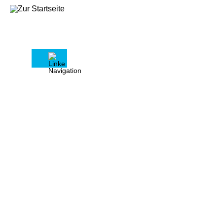
Kontakt
Wir freuen uns auf Ihre
Nachricht
Pflichtfelder sind mit einem
Sternchen (*) versehen und farblich
markiert.